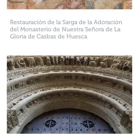
base a cómo
se usa la
web.
Restauración de la Sarga de la Adoración
del Monasterio de Nuestra Señora de La
Experiencia
Gloria de Casbas de Huesca
Para que
nuestra web
funcione lo
mejor posible
durante tu
visita. Si
rechaza estas
cookies,
algunas
funcionalidades
desaparecerán
de la web.