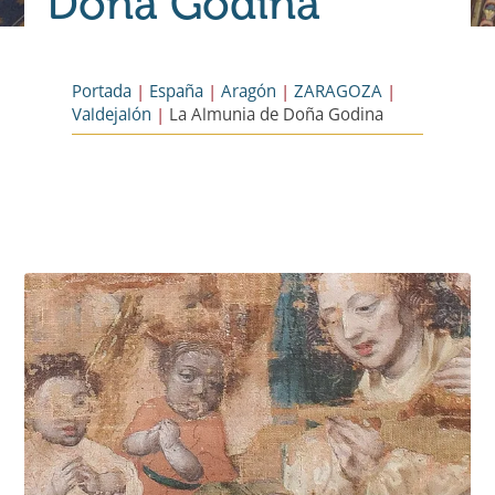
Doña Godina
Portada
|
España
|
Aragón
|
ZARAGOZA
|
Valdejalón
|
La Almunia de Doña Godina
Necesarias
Estas
cookies no
son
opcionales.
Son
necesarias
para que
funcione la
web.
Estadísticas
Para que
podamos
mejorar la
funcionalidad
y estructura
de la web, en