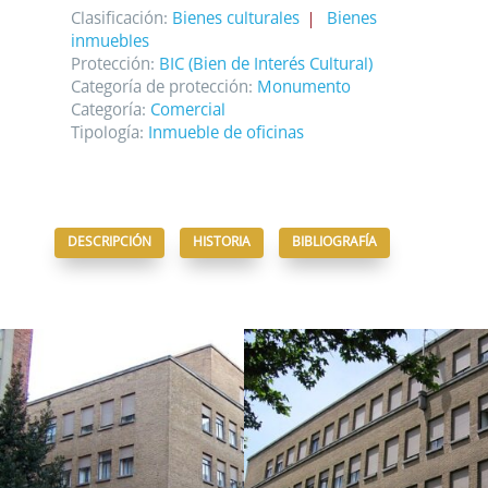
base a cómo
Clasificación:
Bienes culturales
Bienes
se usa la
inmuebles
web.
Protección:
BIC (Bien de Interés Cultural)
Categoría de protección:
Monumento
Categoría:
Comercial
Experiencia
Para que
Tipología:
Inmueble de oficinas
nuestra web
funcione lo
mejor posible
durante tu
visita. Si
DESCRIPCIÓN
HISTORIA
BIBLIOGRAFÍA
rechaza estas
cookies,
algunas
funcionalidades
desaparecerán
de la web.